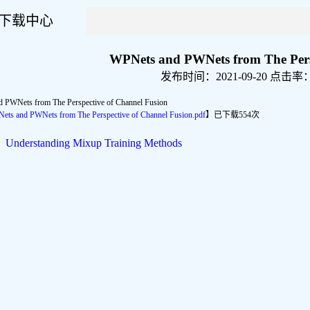
下载中心
WPNets and PWNets from The Perspe
发布时间：2021-09-20 点击率
 PWNets from The Perspective of Channel Fusion
ets and PWNets from The Perspective of Channel Fusion.pdf
】已下载
554
次
：
Understanding Mixup Training Methods