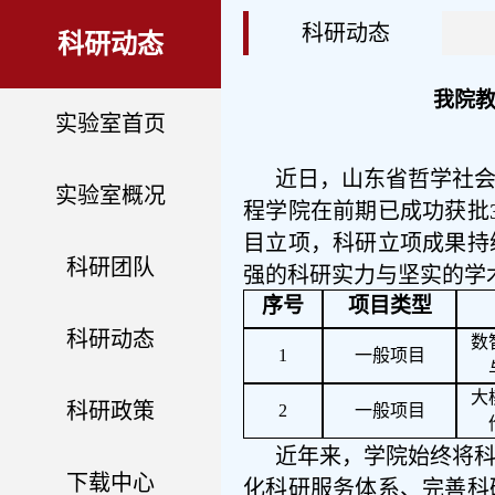
科研动态
科研动态
我院教
实验室首页
近日，山东省哲学社会
实验室概况
程学院在前期已成功获批
目立项，科研立项成果持
科研团队
强的科研实力与坚实的学
序号
项目类型
科研动态
数
1
一般项目
大
科研政策
2
一般项目
近年来，学院始终将科
下载中心
化科研服务体系、完善科