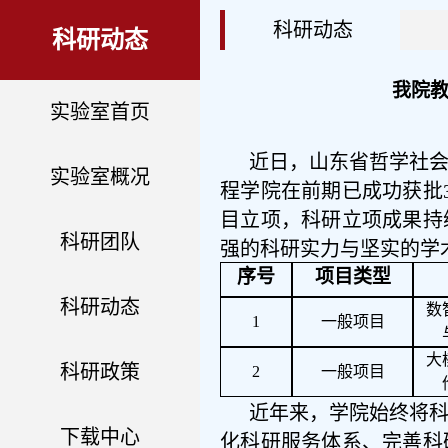
科研动态
科研动态
我院教
实验室首页
近日，山东省哲学社会
实验室概况
程学院在前期已成功获批
目立项，科研立项成果持
科研团队
强的科研实力与坚实的学
序号
项目类型
科研动态
数
1
一般项目
大
科研政策
2
一般项目
近年来，学院始终将科
下载中心
化科研服务体系、完善科