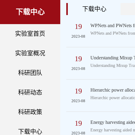
下载中心
下载中心
19
WPNets and PWNets fro
实验室首页
​WPNets and PWNets from
2023-08
实验室概况
19
Understanding Mixup 
​Understanding Mixup Tr
2023-08
科研团队
19
Hierarchic power allocat
科研动态
​Hierarchic power allocat
2023-08
科研政策
19
Energy harvesting aided 
​Energy harvesting aided 
下载中心
2023-08