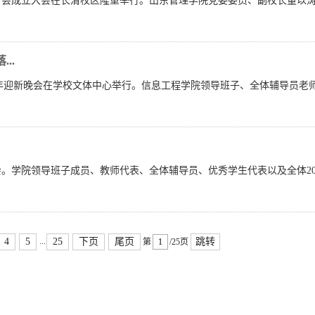
友分会成立大会在长清校区隆重举行。山东管理学院党委委员、副校长董以
..
025年迎新晚会在学校文体中心举行。信息工程学院领导班子、全体辅导员老师与2
面会。学院领导班子成员、教师代表、全体辅导员、优秀学生代表以及全体20
...
4
5
25
下页
尾页
跳转
第
/25页